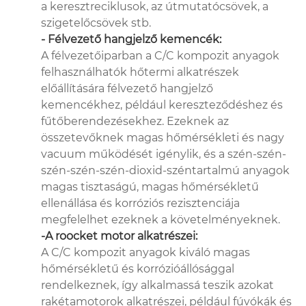
a keresztreciklusok, az útmutatócsövek, a
szigetelőcsövek stb.
- Félvezető hangjelző kemencék:
A félvezetőiparban a C/C kompozit anyagok
felhasználhatók hőtermi alkatrészek
előállítására félvezető hangjelző
kemencékhez, például kereszteződéshez és
fűtőberendezésekhez. Ezeknek az
összetevőknek magas hőmérsékleti és nagy
vacuum működését igénylik, és a szén-szén-
szén-szén-szén-dioxid-széntartalmú anyagok
magas tisztaságú, magas hőmérsékletű
ellenállása és korróziós rezisztenciája
megfelelhet ezeknek a követelményeknek.
-A roocket motor alkatrészei:
A C/C kompozit anyagok kiváló magas
hőmérsékletű és korrózióállósággal
rendelkeznek, így alkalmassá teszik azokat
rakétamotorok alkatrészei, például fúvókák és