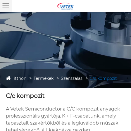
itthon
Termékek
Szénszálas
C/c kompozit
C/c kompozit
A Vetek Semiconductor a C/C kompozit anyagok
professzionális gyártója. K + F-csapatunk, amely
tapasztalt szakértőkből és a legkiválóbb műszaki
tehetségekből áll, kiaknázza gazdag