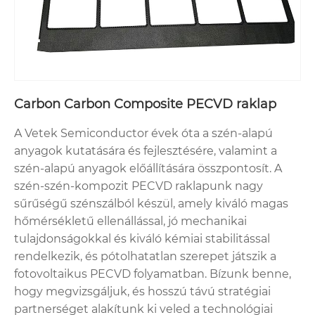
Carbon Carbon Composite PECVD raklap
A Vetek Semiconductor évek óta a szén-alapú
anyagok kutatására és fejlesztésére, valamint a
szén-alapú anyagok előállítására összpontosít. A
szén-szén-kompozit PECVD raklapunk nagy
sűrűségű szénszálból készül, amely kiváló magas
hőmérsékletű ellenállással, jó mechanikai
tulajdonságokkal és kiváló kémiai stabilitással
rendelkezik, és pótolhatatlan szerepet játszik a
fotovoltaikus PECVD folyamatban. Bízunk benne,
hogy megvizsgáljuk, és hosszú távú stratégiai
partnerséget alakítunk ki veled a technológiai