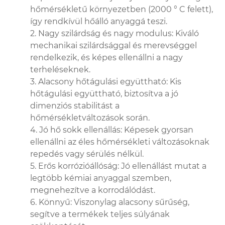
hőmérsékletű környezetben (2000 ° C felett),
így rendkívül hőálló anyaggá teszi.
2. Nagy szilárdság és nagy modulus: Kiváló
mechanikai szilárdsággal és merevséggel
rendelkezik, és képes ellenállni a nagy
terheléseknek.
3. Alacsony hőtágulási együttható: Kis
hőtágulási együttható, biztosítva a jó
dimenziós stabilitást a
hőmérsékletváltozások során.
4. Jó hő sokk ellenállás: Képesek gyorsan
ellenállni az éles hőmérsékleti változásoknak
repedés vagy sérülés nélkül.
5. Erős korrózióállóság: Jó ellenállást mutat a
legtöbb kémiai anyaggal szemben,
megnehezítve a korrodálódást.
6. Könnyű: Viszonylag alacsony sűrűség,
segítve a termékek teljes súlyának