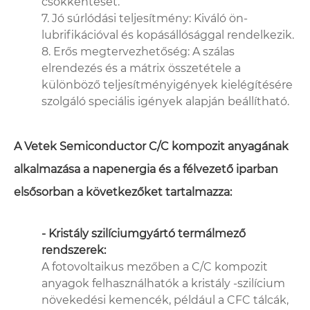
csökkentését.
7. Jó súrlódási teljesítmény: Kiváló ön-
lubrifikációval és kopásállósággal rendelkezik.
8. Erős megtervezhetőség: A szálas
elrendezés és a mátrix összetétele a
különböző teljesítményigények kielégítésére
szolgáló speciális igények alapján beállítható.
A Vetek Semiconductor C/C kompozit anyagának
alkalmazása a napenergia és a félvezető iparban
elsősorban a következőket tartalmazza:
- Kristály szilíciumgyártó termálmező
rendszerek:
A fotovoltaikus mezőben a C/C kompozit
anyagok felhasználhatók a kristály -szilícium
növekedési kemencék, például a CFC tálcák,