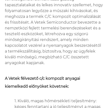
tapasztalataikat és lelkes innovatív szellemet, hogy
folyamatosan legyőzze a műszaki kihívásokat, és
meghozza a termék C/C kompozit optimalizálását
és frissítését. A Vetek Semiconductor bevezette a
nemzetközi fejlett termelési berendezéseket és a
tesztelő eszközöket, létrehozva egy szigorú
minőségirányítási rendszert, amely minden
kapcsolatot vezérel a nyersanyagok beszerzésétől
a termékszállításig, biztosítva, hogy az ügyfelek
kiváló minőségű, megbízható C/C összetett
anyagokat kapjanak.
A Vetek félvezető c/c kompozit anyagai
kiemelkedő előnyöket követnek:
1. Kiváló, magas hőmérsékleti teljesítmény:
képes fenntartani a jó teljesítményt a magas