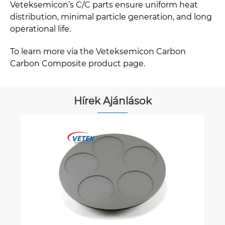
Veteksemicon’s C/C parts ensure uniform heat
distribution, minimal particle generation, and long
operational life.
To learn more via the Veteksemicon Carbon
Carbon Composite product page.
Hírek Ajánlások
Mi a különbség a szilícium -karbid és a
tantalum karbid bevonatok között?
Mutass többet >>