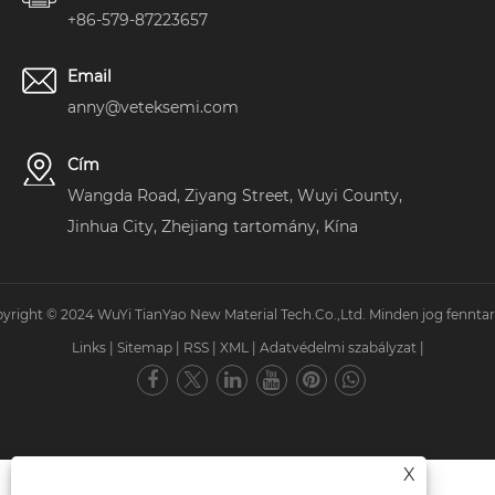
+86-579-87223657
Email
anny@veteksemi.com
Cím
Wangda Road, Ziyang Street, Wuyi County,
Jinhua City, Zhejiang tartomány, Kína
yright © 2024 WuYi TianYao New Material Tech.Co.,Ltd. Minden jog fenntar
Links
|
Sitemap
|
RSS
|
XML
|
Adatvédelmi szabályzat
|
X