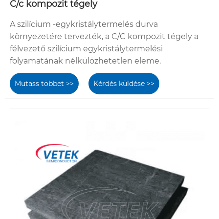
C/c kompozit tégely
A szilícium -egykristálytermelés durva
környezetére tervezték, a C/C kompozit tégely a
félvezető szilícium egykristálytermelési
folyamatának nélkülözhetetlen eleme.
Mutass többet >>
Kérdés küldése >>